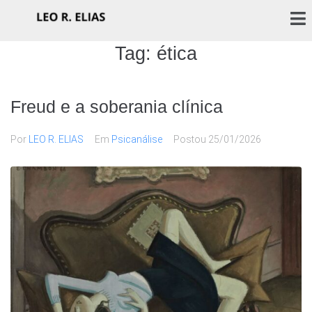
Tag:
ética
Freud e a soberania clínica
Por
LEO R. ELIAS
Em
Psicanálise
Postou
25/01/2026