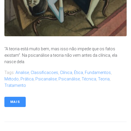
“A teoria está muito bem, mas isso não impede que os fatos
existam”. Na psicanálise a teoria não vem antes da clínica, ela
nasce dela.
Tags:
Analise
,
Classificacoes
,
Clínica
,
Ética
,
Fundamentos
,
Método
,
Prática
,
Psicanalise
,
Psicanálise
,
Técnica
,
Teoria
,
Tratamento
MAIS